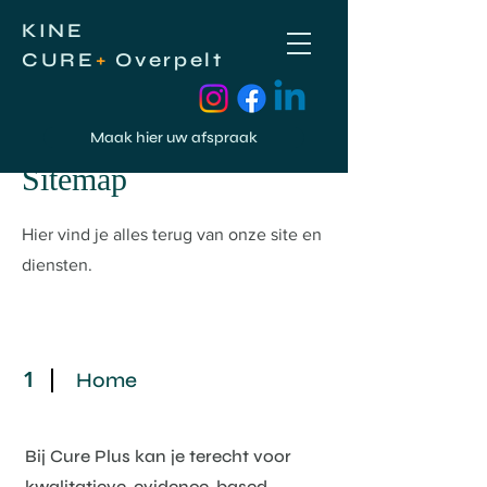
KINE
CURE
+
Overpelt
Maak hier uw afspraak
Sitemap
Hier vind je alles terug van onze site en
diensten.
1
Home
Bij Cure Plus kan je terecht voor
kwalitatieve, evidence-based