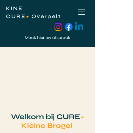
KINE
CURE
+
Overpelt
Maak hier uw afspraak
Welkom bij
CURE
+
Kleine Brogel