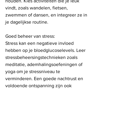
houden. Kies activiteiten die je leuk 
vindt, zoals wandelen, fietsen, 
zwemmen of dansen, en integreer ze in 
je dagelijkse routine.
Goed beheer van stress: 
Stress kan een negatieve invloed 
hebben op je bloedglucoselevels. Leer 
stressbeheersingstechnieken zoals 
meditatie, ademhalingsoefeningen of 
yoga om je stressniveau te 
verminderen. Een goede nachtrust en 
voldoende ontspanning zijn ook 
essentieel voor het handhaven van 
stabiele bloedglucosewaarden.
Hydratatie en matiging:
Drink voldoende water gedurende de 
dag om gehydrateerd te blijven. 