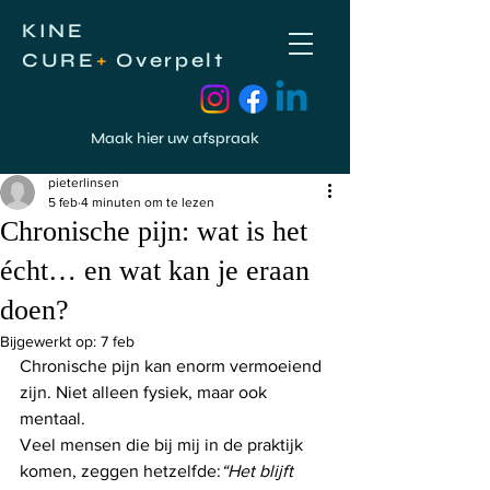
KINE
CURE
+
Overpelt
Maak hier uw afspraak
Post
pieterlinsen
5 feb
4 minuten om te lezen
Chronische pijn: wat is het
écht… en wat kan je eraan
doen?
Bijgewerkt op:
7 feb
Chronische pijn kan enorm vermoeiend 
zijn. Niet alleen fysiek, maar ook 
mentaal.
Veel mensen die bij mij in de praktijk 
komen, zeggen hetzelfde:
“Het blijft 